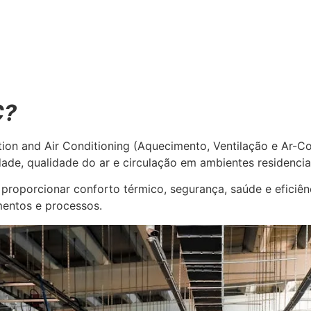
ERVIÇOS
APLICAÇÕES
PROBLEMAS E SOLUÇÕES
BLOG
CONTATO
C?
ation and Air Conditioning (Aquecimento, Ventilação e Ar-C
de, qualidade do ar e circulação em ambientes residenciais
roporcionar conforto térmico, segurança, saúde e eficiênc
entos e processos.