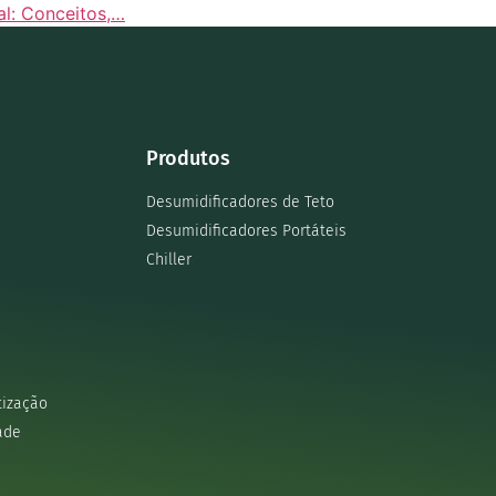
al: Conceitos,…
Produtos
Desumidificadores de Teto
Desumidificadores Portáteis
Chiller
tização
ade