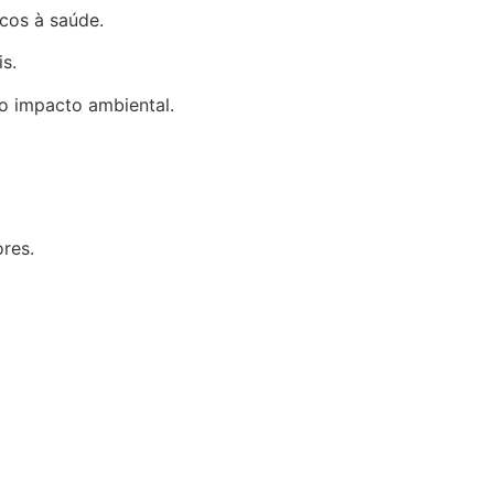
scos à saúde.
s.
o impacto ambiental.
ores.