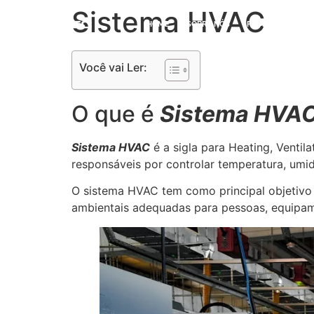
Sistema HVAC
HOME
SOBRE NÓS
PRODUTOS
S
Você vai Ler:
O que é
Sistema HVA
Sistema HVAC
é a sigla para Heating, Ventil
responsáveis por controlar temperatura, umida
O sistema HVAC tem como principal objetivo p
ambientais adequadas para pessoas, equipam