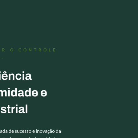
ORÇAMENTO
IR O CONTROLE
A.
iência
midade e
trial
da de sucesso e inovação da