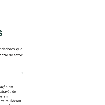
s
undadores, que
tar do setor:
uação em
 através de
tos em
reira, liderou