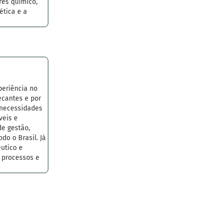
res químico,
ética e a
periência no
cantes e por
 necessidades
veis e
de gestão,
o o Brasil. Já
êutico e
r processos e