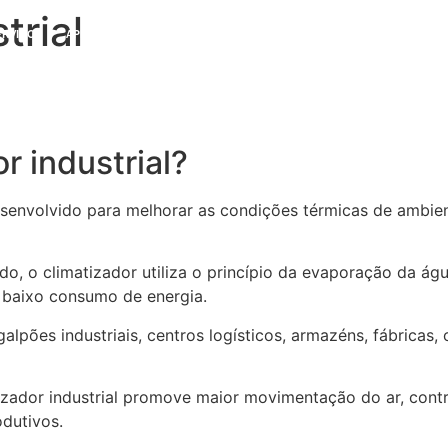
trial
ERVIÇOS
APLICAÇÕES
PROBLEMAS E SOLUÇÕES
BLOG
CONTATO
r industrial?
envolvido para melhorar as condições térmicas de ambien
o, o climatizador utiliza o princípio da evaporação da águ
 baixo consumo de energia.
lpões industriais, centros logísticos, armazéns, fábricas, o
tizador industrial promove maior movimentação do ar, cont
dutivos.