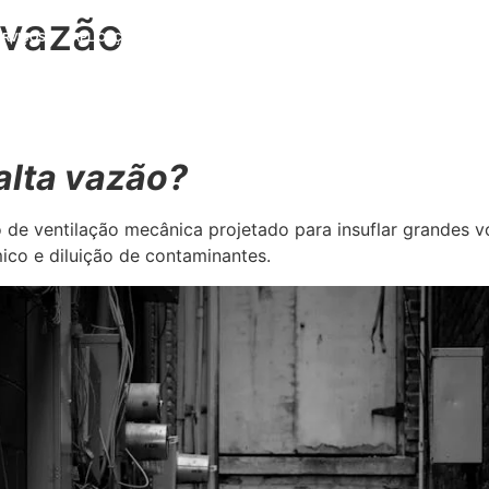
 vazão
ERVIÇOS
APLICAÇÕES
PROBLEMAS E SOLUÇÕES
BLOG
CONTATO
alta vazão?
de ventilação mecânica projetado para insuflar grandes 
mico e diluição de contaminantes.