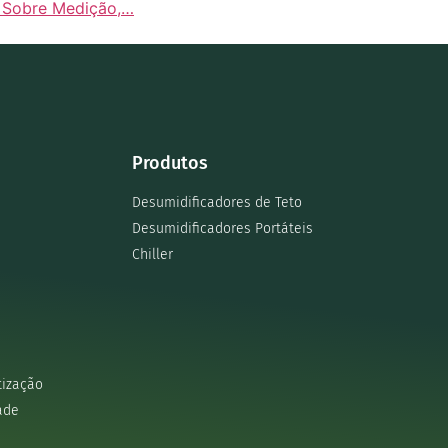
o Sobre Medição,…
Produtos
Desumidificadores de Teto
Desumidificadores Portáteis
Chiller
tização
ade