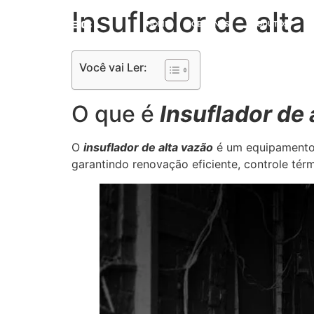
Insuflador de alta
HOME
SOBRE NÓS
PRODUTOS
S
Você vai Ler:
O que é
Insuflador de 
O
insuflador de alta vazão
é um equipamento 
garantindo renovação eficiente, controle tér