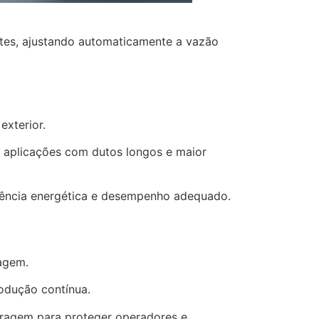
ntes, ajustando automaticamente a vazão
exterior.
m aplicações com dutos longos e maior
iciência energética e desempenho adequado.
dagem.
rodução contínua.
tragem para proteger operadores e