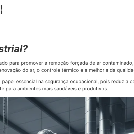
l
ERVIÇOS
APLICAÇÕES
PROBLEMAS E SOLUÇÕES
BLOG
CONTATO
trial?
do para promover a remoção forçada de ar contaminado, 
 renovação do ar, o controle térmico e a melhoria da qualid
a papel essencial na segurança ocupacional, pois reduz a 
nte para ambientes mais saudáveis e produtivos.