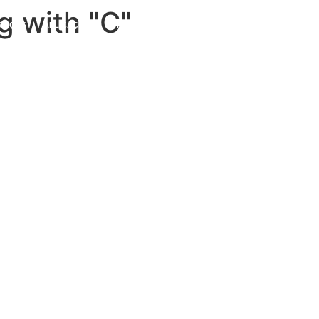
g with "C"
RVIÇOS
APLICAÇÕES
PROBLEMAS E SOLUÇÕES
BLOG
CONTATO