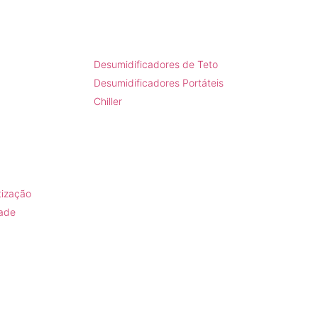
Produtos
Desumidificadores de Teto
Desumidificadores Portáteis
Chiller
tização
dade