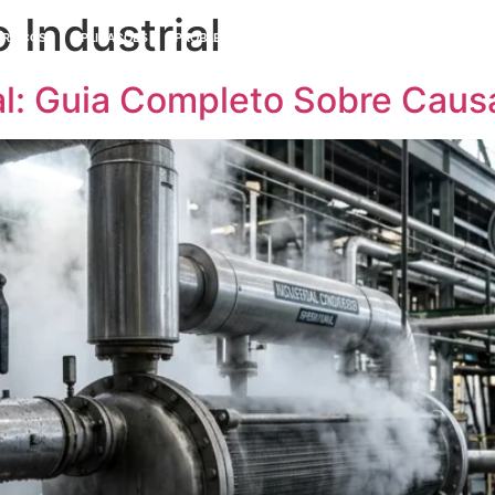
Industrial
ERVIÇOS
APLICAÇÕES
PROBLEMAS E SOLUÇÕES
BLOG
CONTATO
l: Guia Completo Sobre Causa