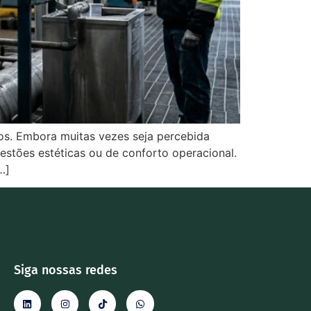
os. Embora muitas vezes seja percebida
stões estéticas ou de conforto operacional.
…]
Siga nossas redes