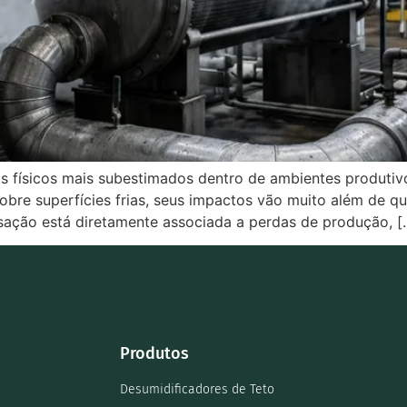
s físicos mais subestimados dentro de ambientes produtiv
re superfícies frias, seus impactos vão muito além de que
sação está diretamente associada a perdas de produção, [
Produtos
Desumidificadores de Teto