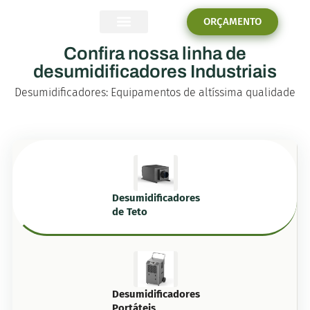
Continue navegando
ORÇAMENTO
PROBLEMAS E SOLUÇÕES
Confira nossa linha de
desumidificadores Industriais
Desumidificadores: Equipamentos de altíssima qualidade
Desumidificadores
de Teto
Desumidificadores
Portáteis